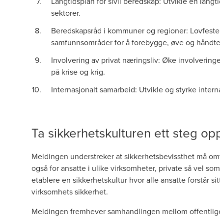
Langtidsplan for sivil beredskap: Utvikle en langti
sektorer.
Beredskapsråd i kommuner og regioner: Lovfeste 
samfunnsområder for å forebygge, øve og håndter
Involvering av privat næringsliv: Øke involverin
på krise og krig.
Internasjonalt samarbeid: Utvikle og styrke intern
Ta sikkerhetskulturen ett steg op
Meldingen understreker at sikkerhetsbevissthet må omfa
også for ansatte i ulike virksomheter, private så vel som
etablere en sikkerhetskultur hvor alle ansatte forstår s
virksomhets sikkerhet.
Meldingen fremhever samhandlingen mellom offentlige 