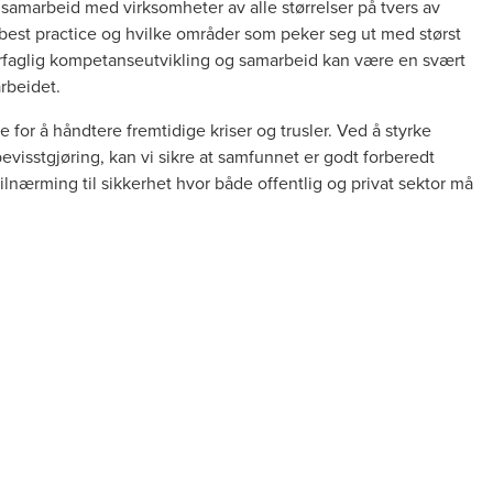
samarbeid med virksomheter av alle størrelser på tvers av
r best practice og hvilke områder som peker seg ut med størst
errfaglig kompetanseutvikling og samarbeid kan være en svært
arbeidet.
 for å håndtere fremtidige kriser og trusler. Ved å styrke
isstgjøring, kan vi sikre at samfunnet er godt forberedt
tilnærming til sikkerhet hvor både offentlig og privat sektor må