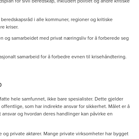
dsplan for sivil beredskap, inkludert politiet og andre kritiske
beredskapsråd i alle kommuner, regioner og kritiske
e kriser.
gen og samarbeidet med privat næringsliv for å forberede seg
asjonalt samarbeid for å forbedre evnen til krisehåndtering.
p
tte hele samfunnet, ikke bare spesialister. Dette gjelder
 offentlige, som har indirekte ansvar for sikkerhet. Målet er å
itt ansvar og hvordan deres handlinger kan påvirke en
og private aktører. Mange private virksomheter har bygget