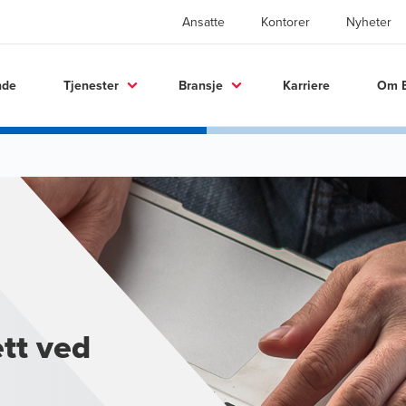
Ansatte
Kontorer
Nyheter
nde
Tjenester
Bransje
Karriere
Om 
tt ved
n