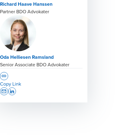
Richard Haave Hanssen
Partner BDO Advokater
Oda Helliesen Ramsland
Senior Associate BDO Advokater
Copy Link
Opens In A New Window/tab
Opens In A New Window/tab