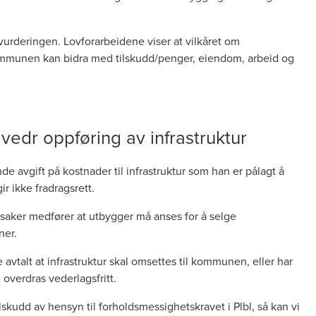
rderingen. Lovforarbeidene viser at vilkåret om
Kommunen kan bidra med tilskudd/penger, eiendom, arbeid og
vedr oppføring av infrastruktur
nde avgift på kostnader til infrastruktur som han er pålagt å
r ikke fradragsrett.
 saker medfører at utbygger må anses for å selge
nner.
avtalt at infrastruktur skal omsettes til kommunen, eller har
 overdras vederlagsfritt.
kudd av hensyn til forholdsmessighetskravet i Plbl, så kan vi