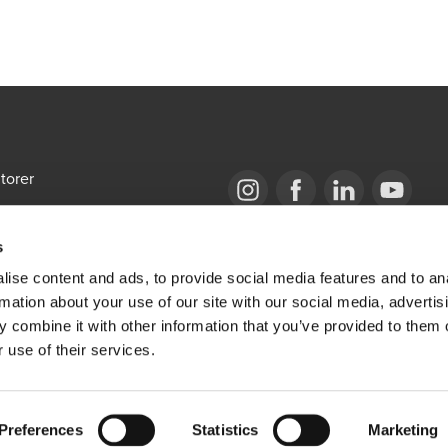
torer
emap
Opens in a new window/tab
BDO Copyright © 2026. See Terms & Condi
Opens in a new window/tab
Opens in a new win
Opens in a 
s
bal Portal
ise content and ads, to provide social media features and to an
ige stillinger
rmation about your use of our site with our social media, advertis
 combine it with other information that you’ve provided to them o
 use of their services.
Preferences
Statistics
Marketing