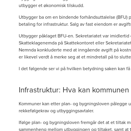
utbygger et økonomisk tilskudd.
Utbygger ba om en bindende forhåndsuttalelse (BFU) på
betaling for infrastruktur. Salg av fast eiendom er avgi
Utbygger påklaget BFU-en. Sekretariatet var imidlertid
Skatteklagenemda på Skattekontoret eller Sekretariatet
Nemnda konkluderte med at inngående avgift på kostnad
er likevel verdt å merke seg at et mindretall på to sluttet
I det følgende ser vi på hvilken betydning saken kan få 
Infrastruktur: Hva kan kommunen
Kommuner kan etter plan- og bygningsloven pålegge utb
rekkefølgekrav og utbyggingsavtaler.
Ifølge plan- og bygningsloven fremgår det at et tiltak 
sammenheng mellom utbyggingen og tiltaket, samt at tilt