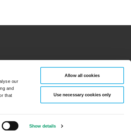
tions for more information.
dow/tab
new window/tab
Allow all cookies
alyse our
ing and
Use necessary cookies only
r that
Show details