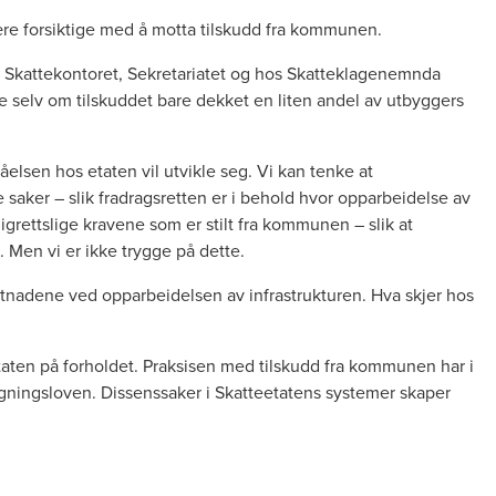
være forsiktige med å motta tilskudd fra kommunen.
 Skattekontoret, Sekretariatet og hos Skatteklagenemnda
tte selv om tilskuddet bare dekket en liten andel av utbyggers
åelsen hos etaten vil utvikle seg. Vi kan tenke at
aker – slik fradragsretten er i behold hvor opparbeidelse av
grettslige kravene som er stilt fra kommunen – slik at
 Men vi er ikke trygge på dette.
stnadene ved opparbeidelsen av infrastrukturen. Hva skjer hos
taten på forholdet. Praksisen med tilskudd fra kommunen har i
gningsloven. Dissenssaker i Skatteetatens systemer skaper