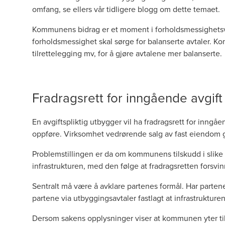
omfang, se ellers
vår tidligere blogg om dette temaet
.
Kommunens bidrag er et moment i forholdsmessighetsvu
forholdsmessighet skal sørge for balanserte avtaler. 
tilrettelegging mv, for å gjøre avtalene mer balanserte.
Fradragsrett for inngående avgift 
En avgiftspliktig utbygger vil ha fradragsrett for inngåe
oppføre. Virksomhet vedrørende salg av fast eiendom gi
Problemstillingen er da om kommunens tilskudd i slike
infrastrukturen, med den følge at fradragsretten forsvi
Sentralt må være å avklare partenes formål. Har partene 
partene via utbyggingsavtaler fastlagt at infrastrukturen
Dersom sakens opplysninger viser at kommunen yter tils