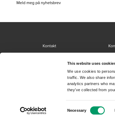
Meld meg på nyhetsbrev
Kontakt
Kon
BCR
Sit
This website uses cookie
Presserom
Glo
We use cookies to personal
Påmelding nyhetsbrev
Led
traffic. We also share info
analytics partners who may
Personvernerklæring
they’ve collected from your
Consent
Necessary
Selection