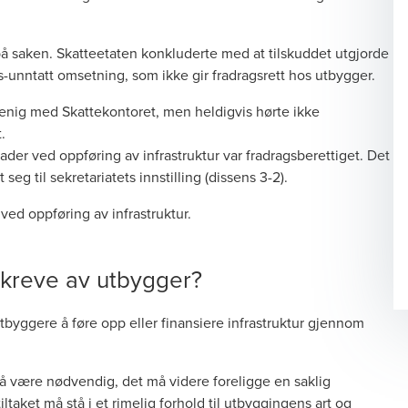
 saken. Skatteetaten konkluderte med at tilskuddet utgjorde
fts-unntatt omsetning, som ikke gir fradragsrett hos utbygger.
 enig med Skattekontoret, men heldigvis hørte ikke
.
er ved oppføring av infrastruktur var fradragsberettiget. Det
 seg til sekretariatets innstilling (dissens 3-2).
ved oppføring av infrastruktur.
 kreve av utbygger?
yggere å føre opp eller finansiere infrastruktur gjennom
må være nødvendig, det må videre foreligge en saklig
aket må stå i et rimelig forhold til utbyggingens art og