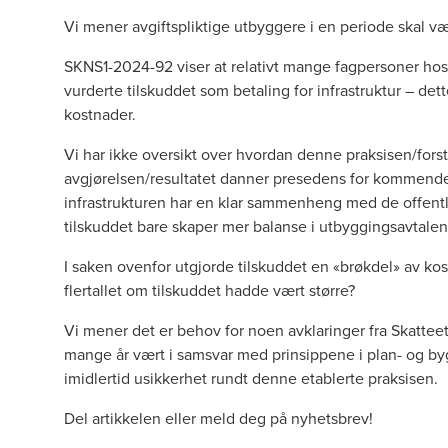
Vi mener avgiftspliktige utbyggere i en periode skal 
SKNS1-2024-92 viser at relativt mange fagpersoner hos
vurderte tilskuddet som betaling for infrastruktur – de
kostnader.
Vi har ikke oversikt over hvordan denne praksisen/forst
avgjørelsen/resultatet danner presedens for kommende s
infrastrukturen har en klar sammenheng med de offentli
tilskuddet bare skaper mer balanse i utbyggingsavtalen.
I saken ovenfor utgjorde tilskuddet en «brøkdel» av ko
flertallet om tilskuddet hadde vært større?
Vi mener det er behov for noen avklaringer fra Skattee
mange år vært i samsvar med prinsippene i plan- og by
imidlertid usikkerhet rundt denne etablerte praksisen.
Del artikkelen eller meld deg på nyhetsbrev!