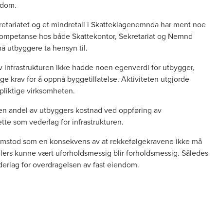
iendom.
kretariatet og et mindretall i Skatteklagenemnda har ment noe
kompetanse hos både Skattekontor, Sekretariat og Nemnd
 må utbyggere ta hensyn til.
v infrastrukturen ikke hadde noen egenverdi for utbygger,
ige krav for å oppnå byggetillatelse. Aktiviteten utgjorde
pliktige virksomheten.
liten andel av utbyggers kostnad ved oppføring av
dette som vederlag for infrastrukturen.
fremstod som en konsekvens av at rekkefølgekravene ikke må
llers kunne vært uforholdsmessig blir forholdsmessig. Således
derlag for overdragelsen av fast eiendom.