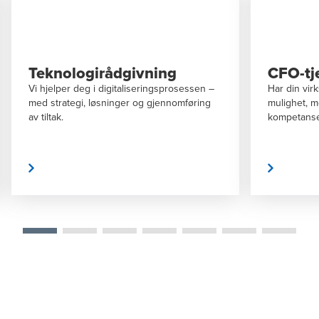
CFO-tjenester
Advok
Har din virksomhet en utfordring eller
Vi kan skatt
mulighet, men mangler kapasitet eller
selskapsret
kompetanse? Da tilbyr vi løsninger.
oppkjøp, fus
omorganiser
 MER
LES MER