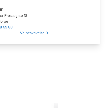
im
r Frosts gate 18
Norge
8 69 88
Opens In A New Window/tab
Veibeskrivelse