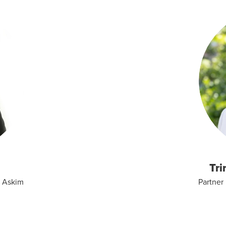
Tri
r Askim
Partner