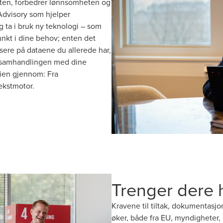
teten, forbedrer lønnsomheten og
Advisory som hjelper
 ta i bruk ny teknologi – som
unkt i dine behov; enten det
lisere på dataene du allerede har,
tte samhandlingen med dine
eien gjennom: Fra
vekstmotor.
Trenger dere 
Kravene til tiltak, dokumentasj
øker, både fra EU, myndigheter,