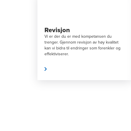
Teknologirådgivning
nsen du
Vi hjelper deg i digitaliseringsprosessen –
høy kvalitet
med strategi, løsninger og gjennomføring
 forenkler og
av tiltak.
LES MER
LES