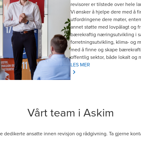
revisorer er tilstede over hele 
Vi ønsker å hjelpe dere med å f
utfordringene dere møter, enten d
annet støtte med lovpålagt og fr
bærekraftig næringsutvikling i s
forretningsutvikling, klima- og m
med å finne og skape bærekrafti
offentlig sektor, både lokalt og n
LES MER
Vårt team i Askim
e dedikerte ansatte innen revisjon og rådgivning. Ta gjerne kont