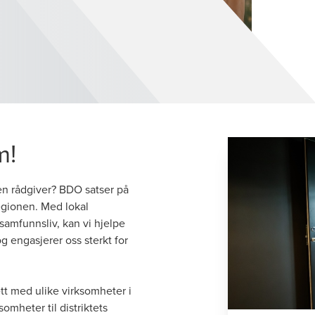
m!
 en rådgiver? BDO satser på
regionen. Med lokal
 samfunnsliv, kan vi hjelpe
g engasjerer oss sterkt for
ett med ulike virksomheter i
omheter til distriktets