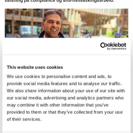
satsning på compliance og anti-hvitvaskingsarbeid.
Arnt Olav Laueng Aardal
Partner BDO Advokater
Bilde: Kevin Sharma (36) er ansatt som direktør for
Financial Crime & Compliance i BDO
This website uses cookies
We use cookies to personalise content and ads, to
– Jeg har alltid sett på BDO som ledende innenfor
provide social media features and to analyse our traffic.
granskning og compliance, derfor valgte jeg å komme hit.
We also share information about your use of our site with
Det er viktig for meg å komme inn i et godt fagmiljø som
our social media, advertising and analytics partners who
jeg kan være med å videreutvikle, sier Kevin Sharma.
may combine it with other information that you’ve
provided to them or that they’ve collected from your use
Han kommer til BDO fra DNB, hvor han har hatt ulike
of their services.
lederroller de siste ni årene. Han har blant annet ledet
internrevisjonen i DNB Nord-Amerika i New York. Sharma