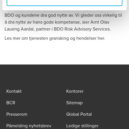
– Vi er så stolte over å ha fått Kevin på laget. Det vil hele
BDO og kundene dra god nytte av. Vi gleder oss virkelig til
å dra nytte av hans gode kompetanse, sier Arnt Olav
Laueng Aardal, partner i BDO Risk Advisory Services.
Les mer om tjenesten gransking og hendelser her.
Kontakt
Kontorer
BCR
Sitemap
Presserom
Global Portal
Påmelding nyhetsbrev
Ledige stillinger