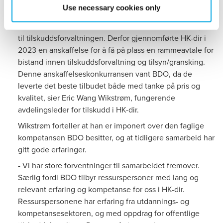
Use necessary cookies only
kroner innenfor disse ordningene.
- Fra tid til annen har vi behov for ekstern bistand knyttet
til tilskuddsforvaltningen. Derfor gjennomførte HK-dir i
2023 en anskaffelse for å få på plass en rammeavtale for
bistand innen tilskuddsforvaltning og tilsyn/gransking.
Denne anskaffelseskonkurransen vant BDO, da de
leverte det beste tilbudet både med tanke på pris og
kvalitet, sier Eric Wang Wikstrøm, fungerende
avdelingsleder for tilskudd i HK-dir.
Wikstrøm forteller at han er imponert over den faglige
kompetansen BDO besitter, og at tidligere samarbeid har
gitt gode erfaringer.
- Vi har store forventninger til samarbeidet fremover.
Særlig fordi BDO tilbyr ressurspersoner med lang og
relevant erfaring og kompetanse for oss i HK-dir.
Ressurspersonene har erfaring fra utdannings- og
kompetansesektoren, og med oppdrag for offentlige