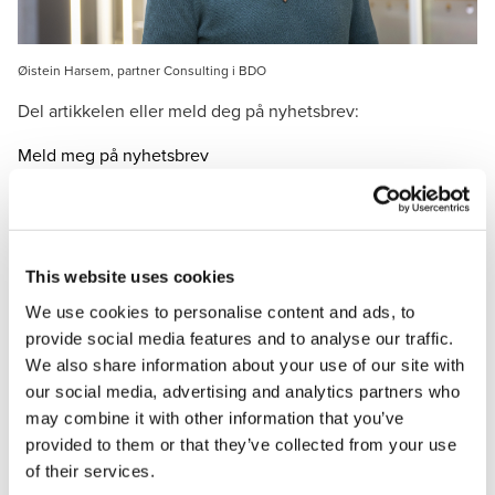
Øistein Harsem, partner Consulting i BDO
Del artikkelen eller meld deg på nyhetsbrev:
Meld meg på nyhetsbrev
Nå er det klart at BDO skal levere tjenester innen
tilskuddsforvaltning og tilsyn til Direktoratet for høyere
This website uses cookies
utdanning og kompetanse (HK-dir) de neste fire årene.
We use cookies to personalise content and ads, to
Harsem kjenner godt til HK-dir etter å ha jobbet med
provide social media features and to analyse our traffic.
dem i over ti år. I tillegg har han lang erfaring med
We also share information about your use of our site with
tilskuddsordninger, blant annet på vegne av Kompetanse
our social media, advertising and analytics partners who
Norge.
may combine it with other information that you’ve
Storsatsing innen utdanning
provided to them or that they’ve collected from your use
of their services.
- Du kan si at vi begynner å bli godt kjent med