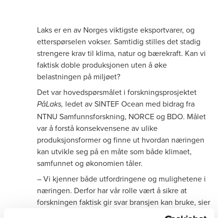
Laks er en av Norges viktigste eksportvarer, og
etterspørselen vokser. Samtidig stilles det stadig
strengere krav til klima, natur og bærekraft. Kan vi
faktisk doble produksjonen uten å øke
belastningen på miljøet?
Det var hovedspørsmålet i forskningsprosjektet
ledet av SINTEF Ocean med bidrag fra
PåLaks,
NTNU Samfunnsforskning, NORCE og BDO. Målet
var å forstå konsekvensene av ulike
produksjonsformer og finne ut hvordan næringen
kan utvikle seg på en måte som både klimaet,
samfunnet og økonomien tåler.
– Vi kjenner både utfordringene og mulighetene i
næringen. Derfor har vår rolle vært å sikre at
forskningen faktisk gir svar bransjen kan bruke, sier
Ellie Johansen, prosjekt- og bransjeleder
sjømat