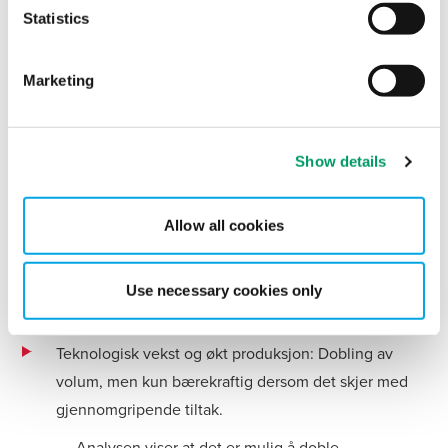
Statistics
Tre veier videre for norsk
lakseoppdrett
Marketing
Gjennom datamodellering, livssyklusanalyser og
intervjuer har forskerne analysert tre mulige
fremtidsscenarier for næringen:
Show details
Redusert produksjon for økt bærekraft: Mindre utslipp
og bedre vilkår for villaks, men også lavere inntekter.
Allow all cookies
Stabil produksjon med grønn teknologi: Lukkede
merder og elektriske båter gir bedre fiskevelferd og
Use necessary cookies only
lavere klimafotavtrykk.
Teknologisk vekst og økt produksjon: Dobling av
volum, men kun bærekraftig dersom det skjer med
gjennomgripende tiltak.
Analysen viser at det er mulig å doble