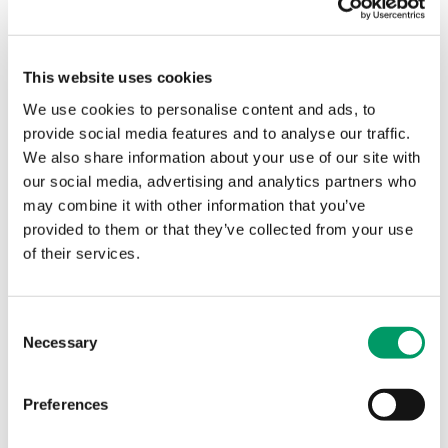
for BDO
.
Kobler forskning og næring
This website uses cookies
We use cookies to personalise content and ads, to
BDO har i prosjektet fungert som et viktig
provide social media features and to analyse our traffic.
koblingsledd mellom forskere og næringsaktører.
We also share information about your use of our site with
Ellie og teamet har brukt sin kompetanse, sitt
our social media, advertising and analytics partners who
nettverk og bransjeforståelse til å samle inn
may combine it with other information that you’ve
innsikt, formidle behov og sørge for at resultatene
provided to them or that they’ve collected from your use
blir tilgjengelige og forståelige for næringen.
of their services.
– Vi oversetter forskningsfunn til praktiske råd. Vi
vet hvordan vi skal snakke med næringen på et
nivå som gir mening, og samtidig sikre at forskerne
Consent
får tilgang på de riktige dataene. Det handler om å
Necessary
Selection
bygge bro, og det er en rolle vi har god erfaring
med fra flere prosjekter gjennom FHF, sier
Preferences
Johansen.