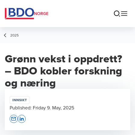
NORGE
2025
Grønn vekst i oppdrett?
– BDO kobler forskning
og næring
INNSIKT
Published:
Friday 9. May, 2025
Opens In A New Window/tab
Opens In A New Window/tab