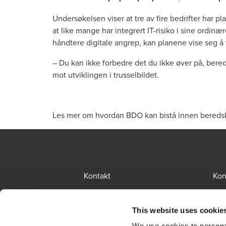
Undersøkelsen viser at tre av fire bedrifter har p
at like mange har integrert IT-risiko i sine ordinæ
håndtere digitale angrep, kan planene vise seg å v
– Du kan ikke forbedre det du ikke øver på, bered
mot utviklingen i trusselbildet.
Les mer om hvordan BDO kan bistå innen bereds
Kontakt
Kon
BCR
Sit
This website uses cookie
Presserom
Glo
We use cookies to personal