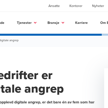
Ansatte
Kontorer
Nyheter
nde
Tjenester
Bransje
Karriere
Om 
digitale angrep
drifter er
itale angrep
r opplevd digitale angrep, er det bare én av fem som har