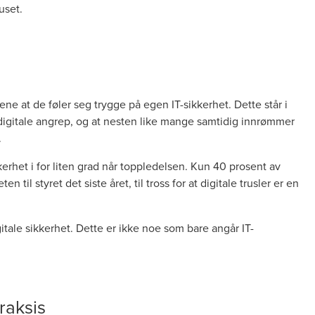
uset.
ne at de føler seg trygge på egen IT-sikkerhet. Dette står i
or digitale angrep, og at nesten like mange samtidig innrømmer
.
rhet i for liten grad når toppledelsen. Kun 40 prosent av
til styret det siste året, til tross for at digitale trusler er en
itale sikkerhet. Dette er ikke noe som bare angår IT-
raksis