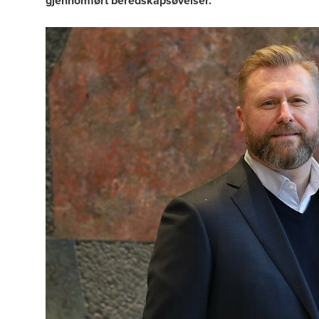
gjennomført beredskapsøvelser.