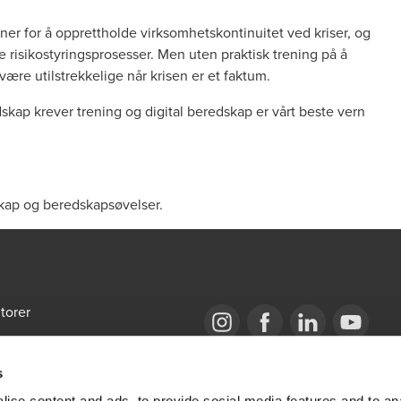
laner for å opprettholde virksomhetskontinuitet ved kriser, og
re risikostyringsprosesser. Men uten praktisk trening på å
ære utilstrekkelige når krisen er et faktum.
skap krever trening og digital beredskap er vårt beste vern
kap og beredskapsøvelser.
torer
emap
Opens in a new window/tab
BDO Copyright © 2026. See Terms & Condi
Opens in a new window/tab
Opens in a new win
Opens in a 
s
bal Portal
ise content and ads, to provide social media features and to an