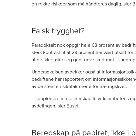
en rekke risikoer som må håndteres daglig, sier B
Falsk trygghet?
Paradoksalt nok oppgir hele 68 prosent av bedrifte
sterk kontrast til at 28 prosent har vært utsatt f
at de ikke føler seg godt nok sikret mot IT-angrep
Undersøkelsen avdekker også at informasjonssikke
bedriftene har rapportert om informasjonssikkerheten 
av de største risikofaktorene for næringslivet.
– Toppledere må ta eierskap til virksomhetens dig
avdelingen, sier Buset.
Beredskap på papiret, ikke i p