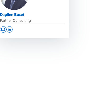
Dagfinn Buset
Partner Consulting
Opens In A New Window/tab
Opens In A New Window/tab