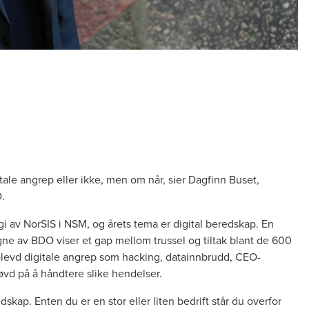
itale angrep eller ikke, men om når, sier Dagfinn Buset,
.
i av NorSIS i NSM, og årets tema er digital beredskap. En
ne av BDO viser et gap mellom trussel og tiltak blant de 600
plevd digitale angrep som hacking, datainnbrudd, CEO-
 øvd på å håndtere slike hendelser.
dskap. Enten du er en stor eller liten bedrift står du overfor