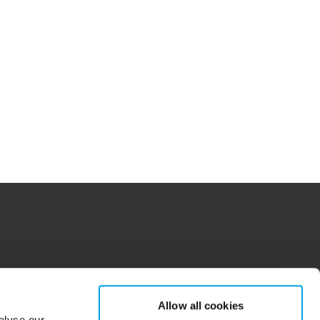
tions for more information.
dow/tab
new window/tab
Allow all cookies
alyse our