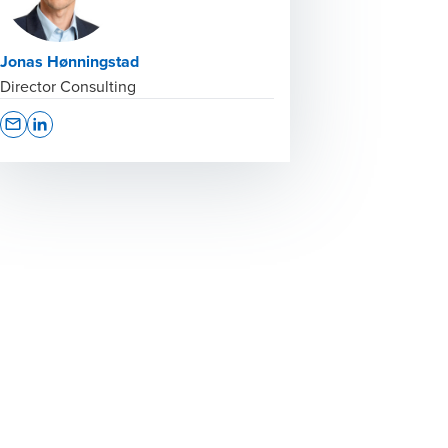
Jonas Hønningstad
Director Consulting
Opens In A New Window/tab
Opens In A New Window/tab