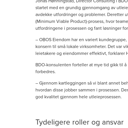
Jonas Hønningstad, Director
Consulting i BDO
startet med en grundig gjennomgang av utleie
avdekke utfordringer og problemer. Deretter 
(Minimum Viable Product)-prosess, hvor teamet 
utfordringene i prosessen og fant løsninger for
– OBOS Eiendom har en variert kundegruppe, f
konsern til små lokale virksomheter. Det var v
leietakere og eiendommer effektivt, forklarer
BDO-konsulenten forteller at mye tid gikk til 
forbedres.
– Gjennom kartleggingen så vi blant annet beho
hvordan disse jobber sammen i prosessen. Deret
god kvalitet gjennom hele utleieprosessen.
Tydeligere roller og ansvar