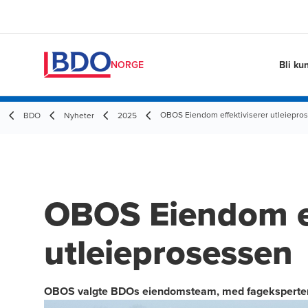
Bli ku
NORGE
OBOS Eiendom effektiviserer utleiepro
BDO
Nyheter
2025
OBOS Eiendom ef
utleieprosessen
OBOS valgte BDOs eiendomsteam, med fageksperter 