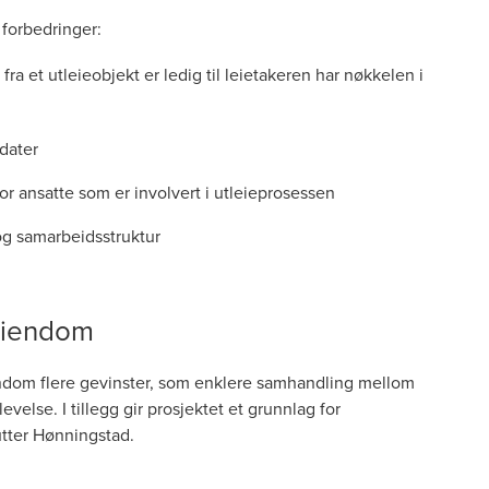
forbedringer:
ra et utleieobjekt er ledig til leietakeren har nøkkelen i
ndater
for ansatte som er involvert i utleieprosessen
 og samarbeidsstruktur
 Eiendom
ndom flere gevinster, som enklere samhandling mellom
else. I tillegg gir prosjektet et grunnlag for
tter Hønningstad.