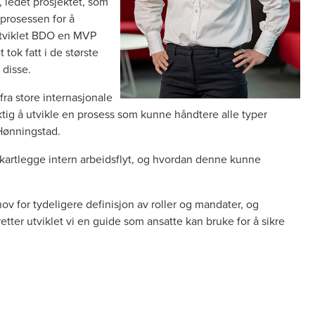
, ledet prosjektet, som
prosessen for å
utviklet BDO en MVP
tok fatt i de største
 disse.
ra store internasjonale
iktig å utvikle en prosess som kunne håndtere alle typer
 Hønningstad.
å kartlegge intern arbeidsflyt, og hvordan denne kunne
v for tydeligere definisjon av roller og mandater, og
ter utviklet vi en guide som ansatte kan bruke for å sikre