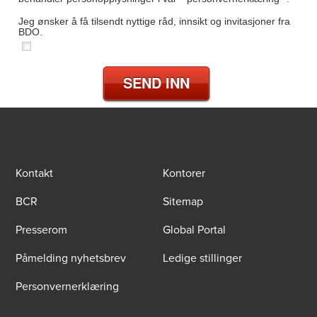
Jeg ønsker å få tilsendt nyttige råd, innsikt og invitasjoner fra
BDO.
SEND INN
Kontakt
Kontorer
BCR
Sitemap
Presserom
Global Portal
Påmelding nyhetsbrev
Ledige stillinger
Personvernerklæring