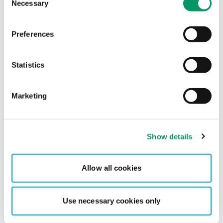
Necessary
Selection
medarbeiderinvolvering og bevisstgjøring av
varslingsrutinene og varslingsordningen i din
virksomhet.
Preferences
Statistics
Kontaktpersoner
Marketing
Marius Fein
Show details
Partner Consulting | Leder for gransking-
og varslingstjenestene
Allow all cookies
Kontakt
Use necessary cookies only