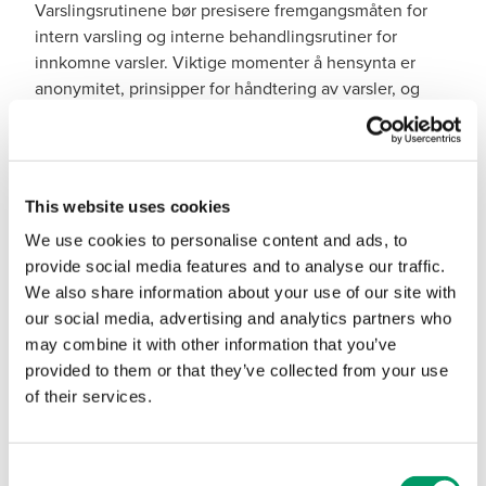
Varslingsrutinene bør presisere fremgangsmåten for
intern varsling og interne behandlingsrutiner for
innkomne varsler. Viktige momenter å hensynta er
anonymitet, prinsipper for håndtering av varsler, og
kommunikasjon med relevante parter i saken.
Hva kan vi bistå med?
This website uses cookies
BDO bistår med å utarbeide varslingsrutiner som
We use cookies to personalise content and ads, to
oppfyller krav i arbeidsmiljøloven, og som gir grunnlag
provide social media features and to analyse our traffic.
for en god og etterprøvbar behandling av varsler. Ved
We also share information about your use of our site with
behov vurderer vi eksisterende rutiner ut fra erfaring
our social media, advertising and analytics partners who
og vår forståelse av beste praksis.
may combine it with other information that you’ve
provided to them or that they’ve collected from your use
Varslingsrutinen må gjøres kjent for de som skal bruke
of their services.
den. Brukerne må få tilstrekkelig informasjon om
virksomhetens rutiner for at de skal kjenne seg trygge
med å si ifra om kritikkverdige forhold på
Consent
arbeidsplassen. BDO bistår din virksomhet med