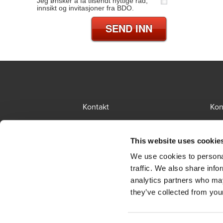
Jeg ønsker å få tilsendt nyttige råd,
innsikt og invitasjoner fra BDO.
SEND INN
Kontakt
Kon
BCR
Sit
This website uses cookie
Presserom
Glo
We use cookies to personal
Påmelding nyhetsbrev
Led
traffic. We also share info
analytics partners who may
Personvernerklæring
they’ve collected from your