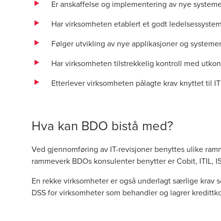
Er anskaffelse og implementering av nye systeme
Har virksomheten etablert et godt ledelsessyste
Følger utvikling av nye applikasjoner og systeme
Har virksomheten tilstrekkelig kontroll med utko
Etterlever virksomheten pålagte krav knyttet til I
Hva kan BDO bistå med?
Ved gjennomføring av IT-revisjoner benyttes ulike ram
rammeverk BDOs konsulenter benytter er Cobit, ITIL,
En rekke virksomheter er også underlagt særlige krav som
DSS for virksomheter som behandler og lagrer kredittko