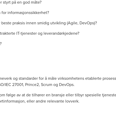
r styrt på en god måte?
m for informasjonssikkerhet?
r beste praksis innen smidig utvikling (Agile, DevOps)?
ntrakterte IT-tjenester og leverandørkjedene?
T?
meverk og standarder for å måle virksomhetens etablerte prosess
 ISO/IEC 27001, Prince2, Scrum og DevOps.
 følge av at de tilhører en bransje eller tilbyr spesielle tjeneste
rtinformasjon, eller andre relevante lovverk.