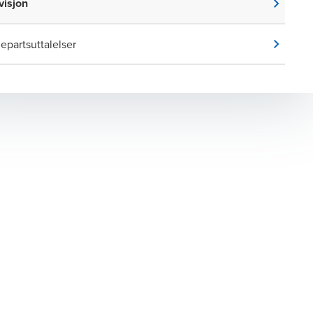
evisjon
jepartsuttalelser