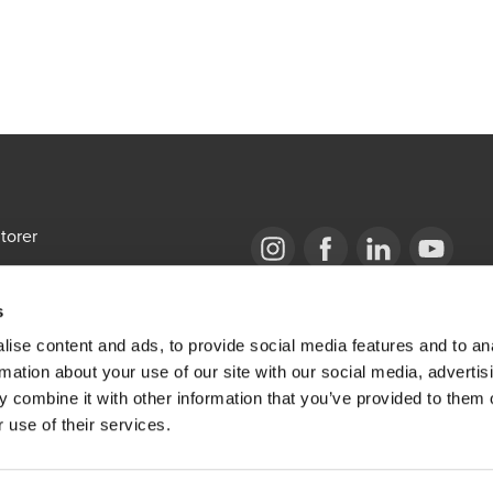
torer
emap
Opens in a new window/tab
BDO Copyright © 2026. See Terms & Condi
Opens in a new window/tab
Opens in a new win
Opens in a 
s
bal Portal
ise content and ads, to provide social media features and to an
ige stillinger
rmation about your use of our site with our social media, advertis
 combine it with other information that you’ve provided to them o
 use of their services.