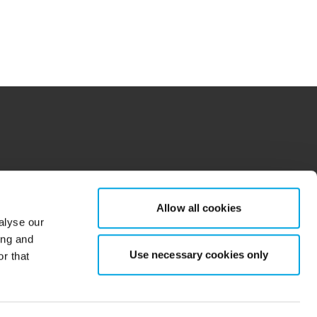
tions for more information.
dow/tab
new window/tab
Allow all cookies
alyse our
ing and
Use necessary cookies only
r that