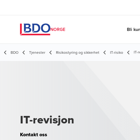
Bli ku
NORGE
IT-
BDO
Tjenester
Risikostyring og sikkerhet
IT-risiko
IT-revisjon
Kontakt oss