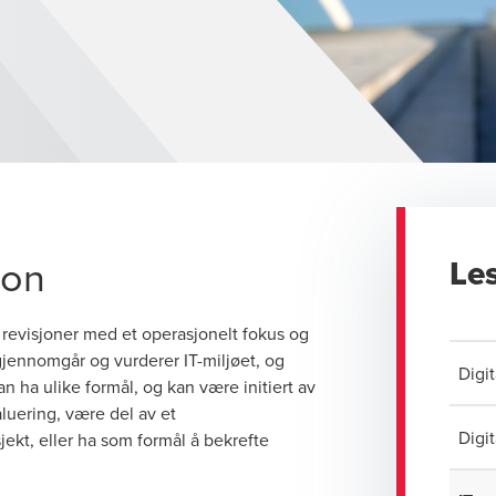
jon
Le
 revisjoner med et operasjonelt fokus og
 gjennomgår og vurderer IT-miljøet, og
Digi
kan ha ulike formål, og kan være initiert av
luering, være del av et
Digi
jekt, eller ha som formål å bekrefte