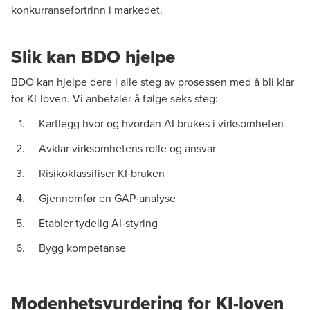
konkurransefortrinn i markedet.
Slik kan BDO hjelpe
BDO kan hjelpe dere i alle steg av prosessen med å bli klar
for KI-loven. Vi anbefaler å følge seks steg:
Kartlegg hvor og hvordan AI brukes i virksomheten
Avklar virksomhetens rolle og ansvar
Risikoklassifiser
KI
‑
bruken
Gjennomfør en
GAP
‑
analyse
Etabler tydelig
AI
‑
styring
Bygg kompetanse
Modenhetsvurdering for KI-loven