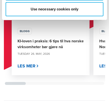
Use necessary cookies only
BLOGG
BLO
KI‑loven i praksis: 6 tips til hva norske
Hva e
virksomheter bør gjøre nå
Norg
TUESDAY 26. MAY, 2026
TUESDA
LES MER
LES