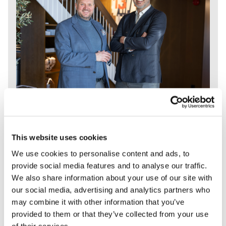
Webinar: AI‑startpakke
for ledere
This website uses cookies
Kom i gang med AI og bli klar for
We use cookies to personalise content and ads, to
provide social media features and to analyse our traffic.
KI‑loven
We also share information about your use of our site with
Hvordan kommer du i gang med AI på en måte som
our social media, advertising and analytics partners who
faktisk gir verdi, og samtidig er i tråd med kravene i KI-
may combine it with other information that you’ve
loven? I dette webinaret får du en startpakke som
provided to them or that they’ve collected from your use
svarer på det ledere flest lurer på:
of their services.