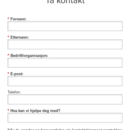
Ta kontakt
*
Fornavn:
*
Etternavn:
*
Bedrift/organisasjon:
*
E-post:
Telefon:
*
Hva kan vi hjelpe deg med?
Når du sender en henvendelse via kontaktskjemaet samtykker