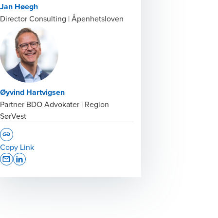
Jan Høegh
Director Consulting | Åpenhetsloven
Øyvind Hartvigsen
Partner BDO Advokater | Region
SørVest
Copy Link
Opens In A New Window/tab
Opens In A New Window/tab