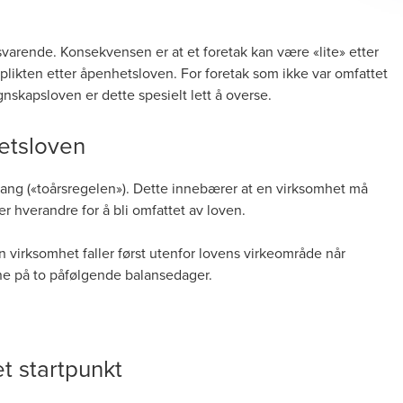
lsvarende. Konsekvensen er at et foretak kan være «lite» etter
plikten etter åpenhetsloven. For foretak som ikke var omfattet
gnskapsloven er dette spesielt lett å overse.
hetsloven
ang («toårsregelen»). Dette innebærer at en virksomhet må
er hverandre for å bli omfattet av loven.
n virksomhet faller først utenfor lovens virkeområde når
ene på to påfølgende balansedager.
et startpunkt