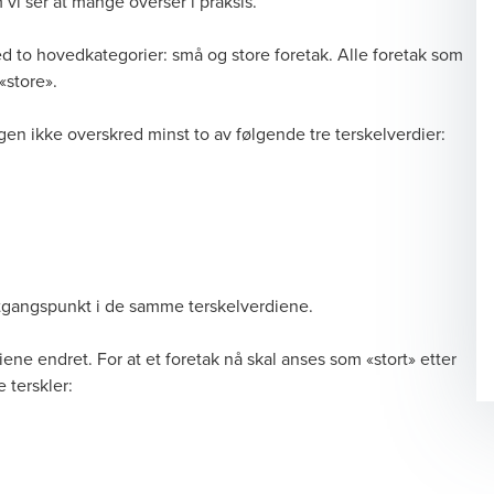
 vi ser at mange overser i praksis.
 to hovedkategorier: små og store foretak. Alle foretak som
 «store».
gen ikke overskred minst to av følgende tre terskelverdier:
n utgangspunkt i de samme terskelverdiene.
ene endret. For at et foretak nå skal anses som «stort» etter
 terskler: