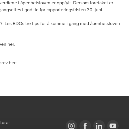
verdiene i åpenhetsloven er oppfylt. Dersom foretaket er
angsettes i god tid før rapporteringsfristen 30. juni.
en? Les BDOs
tre tips for å komme i gang med åpenhetsloven
en her.
brev her:
torer