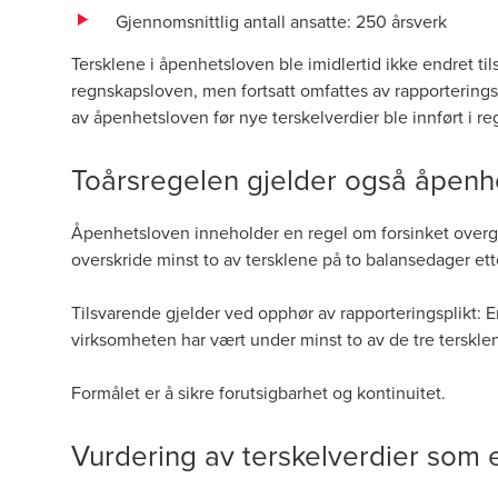
Gjennomsnittlig antall ansatte: 250 årsverk
Tersklene i åpenhetsloven ble imidlertid ikke endret ti
regnskapsloven, men fortsatt omfattes av rapporterings
av åpenhetsloven før nye terskelverdier ble innført i re
Toårsregelen gjelder også åpen
Åpenhetsloven inneholder en regel om forsinket overg
overskride minst to av tersklene på to balansedager ett
Tilsvarende gjelder ved opphør av rapporteringsplikt: E
virksomheten har vært under minst to av de tre terskl
Formålet er å sikre forutsigbarhet og kontinuitet.
Vurdering av terskelverdier som 