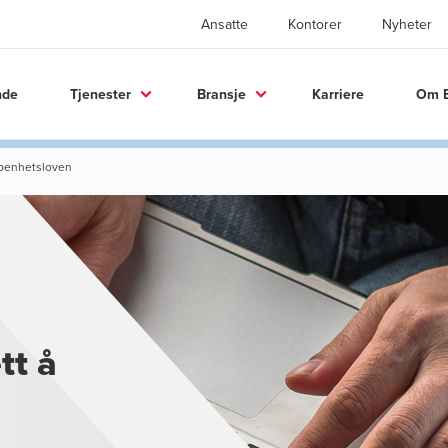
Ansatte
Kontorer
Nyheter
nde
Tjenester
Bransje
Karriere
Om 
åpenhetsloven
tt å