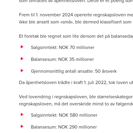
som omfattes av åpenhetsloven
. Dette er et poeng som
Frem til 1. november 2024 opererte regnskapsloven med
ikke ble ansett som «små», ble dermed klassifisert som
Et foretak ble regnet som lite dersom det på balanseda
Salgsinntekt: NOK 70 millioner
Balansesum: NOK 35 millioner
Gjennomsnittlig antall ansatte: 50 årsverk
Da åpenhetsloven trådte i kraft 1. juli 2022, tok love
Ved lovendring i regnskapsloven, ble størrelseskategori
regnskapsloven, må det overskride minst to av følgende
Salgsinntekt: NOK 580 millioner
Balansesum: NOK 290 millioner