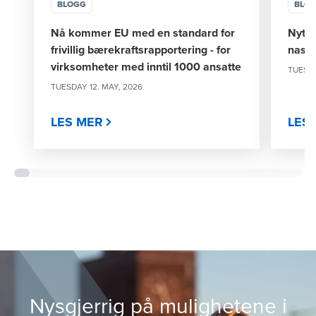
BLOGG
BLO
Nå kommer EU med en standard for
Nytt 
frivillig bærekraftsrapportering - for
nasjo
virksomheter med inntil 1000 ansatte
TUESDA
TUESDAY 12. MAY, 2026
LES MER
LES
Nysgjerrig på mulighetene i