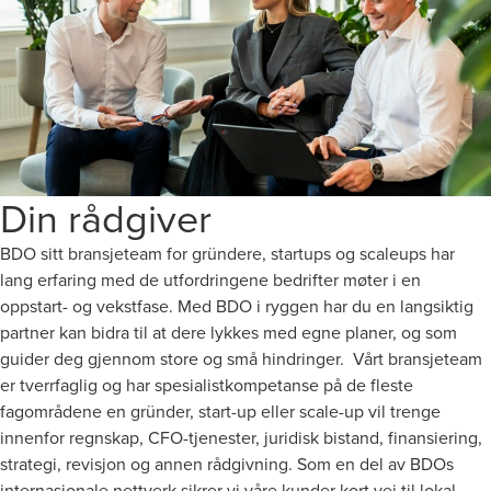
Din rådgiver
BDO sitt bransjeteam for gründere, startups og scaleups har
lang erfaring med de utfordringene bedrifter møter i en
oppstart- og vekstfase. Med BDO i ryggen har du en langsiktig
partner kan bidra til at dere lykkes med egne planer, og som
guider deg gjennom store og små hindringer. Vårt bransjeteam
er tverrfaglig og har spesialistkompetanse på de fleste
fagområdene en gründer, start-up eller scale-up vil trenge
innenfor regnskap, CFO-tjenester, juridisk bistand, finansiering,
strategi, revisjon og annen rådgivning. Som en del av BDOs
internasjonale nettverk sikrer vi våre kunder kort vei til lokal