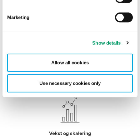
Marketing
Kommersialisering
Show details
Vi er der når dere er klare for lansering og skal ut på
markedet.
Les mer
Allow all cookies
Use necessary cookies only
Vekst og skalering