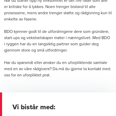
Når du starter opp ny virksomhet er det fire faser som alle
er kritiske for å lykkes. Noen trenger bistand til alle
prosessene, mens andre trenger støtte og rådgivning kun til
enkelte av fasene.​
BDO kjenner godt til de utfordringene dere som gründere,
start-ups og vekstselskaper møter i næringslivet. Med BDO
i ryggen har du en langsiktig partner som guider deg
gjennom store og små utfordringer.
Har du spørsmål eller ønsker du en uforpliktende samtale
med en av våre rådgivere? Da må du gjerne ta kontakt med
oss for en uforpliktet prat.
Vi bistår med: