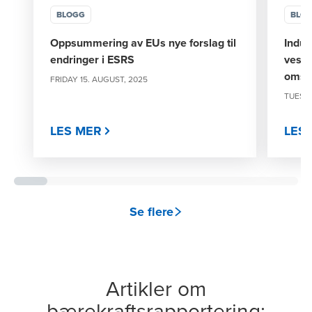
BLOGG
BLO
Oppsummering av EUs nye forslag til
Indus
endringer i ESRS
vesen
omsti
FRIDAY 15. AUGUST, 2025
TUESDA
LES MER
LES
Se flere
Artikler om
bærekraftsrapportering: