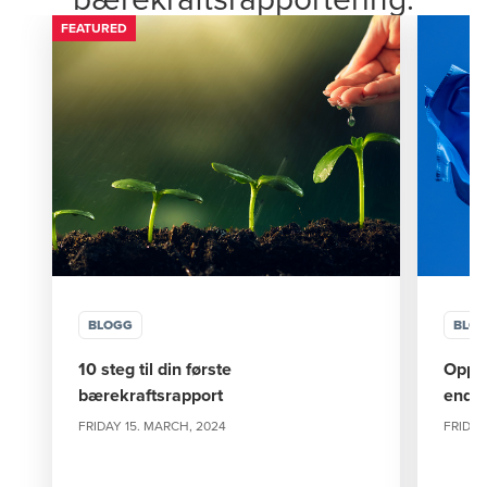
FEATURED
BLOGG
BLO
10 steg til din første
Oppsu
bærekraftsrapport
endri
FRIDAY 15. MARCH, 2024
FRIDAY