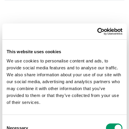
Når bør dere gjennomføre en
dobbel vesentlighetsanalyse?
En dobbel vesentlighetsanalyse er særlig relevant dersom:
This website uses cookies
We use cookies to personalise content and ads, to
Dere er
rapporteringspliktige
etter CSRD
provide social media features and to analyse our traffic.
Dere er i startfasen av
bærekraftsarbeidet
og trenger
We also share information about your use of our site with
tydelige prioriteringer
our social media, advertising and analytics partners who
may combine it with other information that you’ve
Dere skal oppdatere strategier, mål eller
provided to them or that they’ve collected from your use
handlingsplaner
of their services.
Dere ønsker økt tillit og åpenhet overfor kunder,
banker eller eiere
Consent
Necessary
Selection